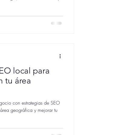
g
EO local para
n tu área
gocio con estrategias de SEO
u área geográfica y mejorar tu